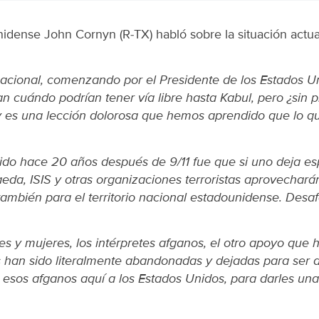
dense John Cornyn (R-TX) habló sobre la situación actual 
nacional, comenzando por el Presidente de los Estados Un
n cuándo podrían tener vía libre hasta Kabul, pero ¿sin p
, y es una lección dolorosa que hemos aprendido que lo 
o hace 20 años después de 9/11 fue que si uno deja esp
da, ISIS y otras organizaciones terroristas aprovecharán
 también para el territorio nacional estadounidense. Des
es y mujeres, los intérpretes afganos, el otro apoyo que 
s han sido literalmente abandonadas y dejadas para ser a
de esos afganos aquí a los Estados Unidos, para darles u