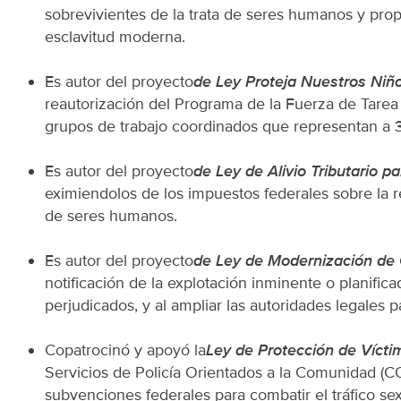
sobrevivientes de la trata de seres humanos y prop
esclavitud moderna.
Es autor del proyecto
de Ley Proteja Nuestros Niñ
reautorización del Programa de la Fuerza de Tarea 
grupos de trabajo coordinados que representan a 3.5
Es autor del proyecto
de Ley de Alivio Tributario p
eximiendolos de los impuestos federales sobre la re
de seres humanos.
Es autor del proyecto
de Ley de Modernización de 
notificación de la explotación inminente o planifi
perjudicados, y al ampliar las autoridades legales p
Copatrocinó y apoyó la
Ley de Protección de Vícti
Servicios de Policía Orientados a la Comunidad (C
subvenciones federales para combatir el tráfico se