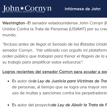
Infórmese de John
Washington
–El senador estadounidense John Cornyn (R-TX
Unidos Contra la Trata de Personas (USIAHT) por su crea
mundo.
“Incluso antes de llegar al Senado de los Estados Unido
senador Cornyn.
“He utilizado con orgullo mi plataform
orden público que trabajan para frenar el flagelo de la
su trabajo para amplificar estos esfuerzos”.
Logros recientes del senador Cornyn para ayudar a pone
Es autor de
la Ley de Justicia para Víctimas de Tr
de personas, al tiempo que se logra una mayor resti
uso de multas y sanciones contra los perpetradores 
Es autor del proyecto
de Ley de Abolir la Trata de 