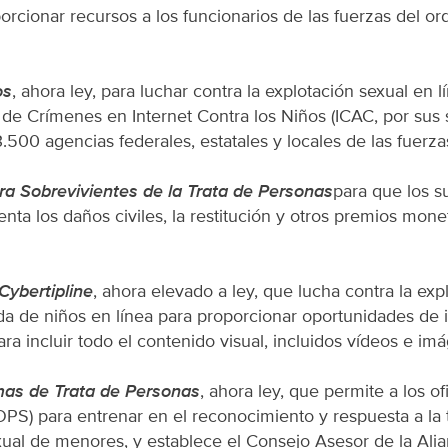
orcionar recursos a los funcionarios de las fuerzas del or
os
, ahora ley, para luchar contra la explotación sexual en l
de Crímenes en Internet Contra los Niños (ICAC, por sus s
00 agencias federales, estatales y locales de las fuerzas 
ara Sobrevivientes de la Trata de Personas
para que los s
nta los daños civiles, la restitución y otros premios monet
Cybertipline
, ahora elevado a ley, que lucha contra la explot
cada de niños en línea para proporcionar oportunidades de
ara incluir todo el contenido visual, incluidos vídeos e im
mas de Trata de Personas
, ahora ley, que permite a los o
OPS) para entrenar en el reconocimiento y respuesta a la 
xual de menores, y establece el Consejo Asesor de la Alia