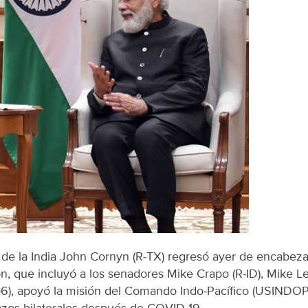
 de la India John Cornyn (R-TX) regresó ayer de encabez
ión, que incluyó a los senadores Mike Crapo (R-ID), Mike L
TX-6), apoyó la misión del Comando Indo-Pacífico (USIND
lazos bilaterales después de COVID-19.