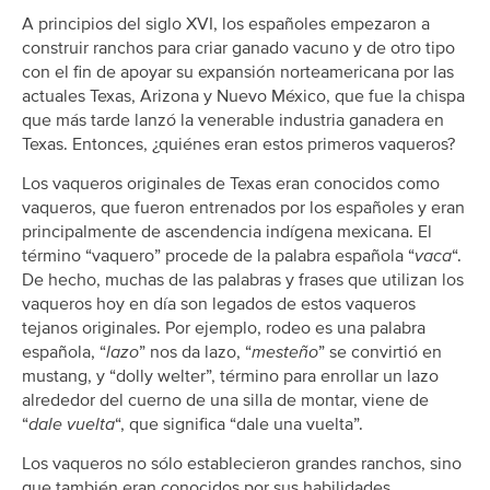
A principios del siglo XVI, los españoles empezaron a
construir ranchos para criar ganado vacuno y de otro tipo
con el fin de apoyar su expansión norteamericana por las
actuales Texas, Arizona y Nuevo México, que fue la chispa
que más tarde lanzó la venerable industria ganadera en
Texas. Entonces, ¿quiénes eran estos primeros vaqueros?
Los vaqueros originales de Texas eran conocidos como
vaqueros, que fueron entrenados por los españoles y eran
principalmente de ascendencia indígena mexicana. El
término “vaquero” procede de la palabra española “
vaca
“.
De hecho, muchas de las palabras y frases que utilizan los
vaqueros hoy en día son legados de estos vaqueros
tejanos originales. Por ejemplo, rodeo es una palabra
española, “
lazo
” nos da lazo, “
mesteño
” se convirtió en
mustang, y “dolly welter”, término para enrollar un lazo
alrededor del cuerno de una silla de montar, viene de
“
dale vuelta
“, que significa “dale una vuelta”.
Los vaqueros no sólo establecieron grandes ranchos, sino
que también eran conocidos por sus habilidades