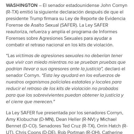
WASHINGTON –
El senador estadounidense John Cornyn
(R-TX) emitió la siguiente declaración después de que el
presidente Trump firmara su Ley de Reporte de Evidencia
Forense de Asalto Sexual (SAFER). La Ley SAFER
reautoriza, refuerza y amplía el programa de Informes
Forenses sobre Agresiones Sexuales para ayudar a
combatir el retraso nacional en los kits de violación.
“Las
víctimas de agresiones sexuales no deberían tener
que vivir con miedo mientras no se prueban pruebas que
podrían llevar a sus agresores ante la justicia”,
declaró el
senador Cornyn.
“Esta ley ayudará en los esfuerzos de
nuestros organismos policiales estatales y locales para
reducir el retraso de los kits de violación no probados
para que los sobrevivientes puedan obtener la justicia y
el cierre que merecen.”
La Ley SAFER fue presentada por los senadores Cornyn,
Amy Klobuchar (D-MN), Dean Heller (R-NV) y Michael
Bennet (D-CO). Senadores Ted Cruz (R-TX), Orrin Hatch (R-
UT), Chris Coons (D-DE), Rob Portman (R-OH), Catherine