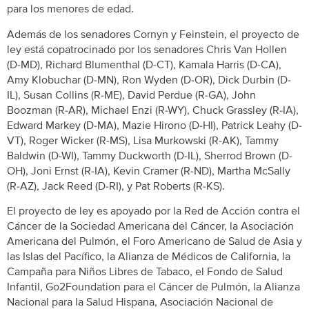
para los menores de edad.
Además de los senadores Cornyn y Feinstein, el proyecto de
ley está copatrocinado por los senadores Chris Van Hollen
(D-MD), Richard Blumenthal (D-CT), Kamala Harris (D-CA),
Amy Klobuchar (D-MN), Ron Wyden (D-OR), Dick Durbin (D-
IL), Susan Collins (R-ME), David Perdue (R-GA), John
Boozman (R-AR), Michael Enzi (R-WY), Chuck Grassley (R-IA),
Edward Markey (D-MA), Mazie Hirono (D-HI), Patrick Leahy (D-
VT), Roger Wicker (R-MS), Lisa Murkowski (R-AK), Tammy
Baldwin (D-WI), Tammy Duckworth (D-IL), Sherrod Brown (D-
OH), Joni Ernst (R-IA), Kevin Cramer (R-ND), Martha McSally
(R-AZ), Jack Reed (D-RI), y Pat Roberts (R-KS).
El proyecto de ley es apoyado por la Red de Acción contra el
Cáncer de la Sociedad Americana del Cáncer, la Asociación
Americana del Pulmón, el Foro Americano de Salud de Asia y
las Islas del Pacífico, la Alianza de Médicos de California, la
Campaña para Niños Libres de Tabaco, el Fondo de Salud
Infantil, Go2Foundation para el Cáncer de Pulmón, la Alianza
Nacional para la Salud Hispana, Asociación Nacional de