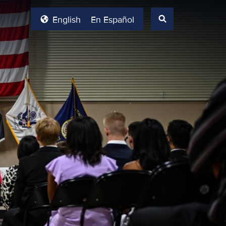
English
En Español