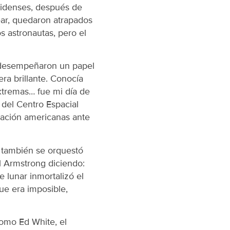
unidenses, después de
ear, quedaron atrapados
s astronautas, pero el
n desempeñaron un papel
era brillante. Conocía
extremas… fue mi día de
o del Centro Espacial
eración americanas ante
e también se orquestó
l Armstrong diciendo:
e lunar inmortalizó el
ue era imposible,
como Ed White, el