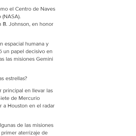
como el Centro de Naves
o (NASA).
on B. Johnson, en honor
ión espacial humana y
ó un papel decisivo en
das las misiones Gemini
s estrellas?
principal en llevar las
Siete de Mercurio
ar a Houston en el radar
lgunas de las misiones
 primer aterrizaje de