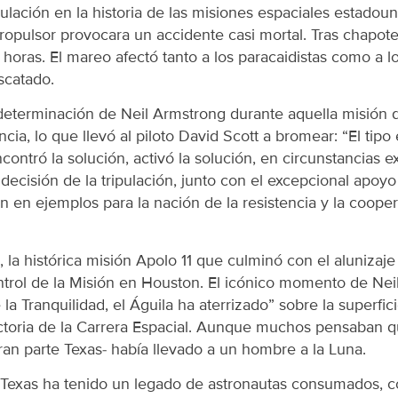
ulación en la historia de las misiones espaciales estado
ropulsor provocara un accidente casi mortal. Tras chapot
 horas. El mareo afectó tanto a los paracaidistas como a lo
escatado.
 determinación de Neil Armstrong durante aquella misió
cia, lo que llevó al piloto David Scott a bromear: “El tipo 
contró la solución, activó la solución, en circunstancias 
a decisión de la tripulación, junto con el excepcional apoy
n en ejemplos para la nación de la resistencia y la coop
 la histórica misión Apolo 11 que culminó con el alunizaj
trol de la Misión en Houston. El icónico momento de Nei
a Tranquilidad, el Águila ha aterrizado” sobre la superfici
ictoria de la Carrera Espacial. Aunque muchos pensaban q
ran parte Texas- había llevado a un hombre a la Luna.
, Texas ha tenido un legado de astronautas consumados, 