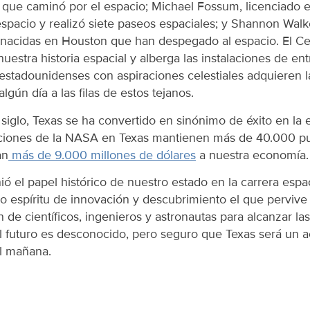
 que caminó por el espacio; Michael Fossum, licenciado
spacio y realizó siete paseos espaciales; y Shannon Walke
 nacidas en Houston que han despegado al espacio. El C
uestra historia espacial y alberga las instalaciones de e
 estadounidenses con aspiraciones celestiales adquieren l
lgún día a las filas de estos tejanos.
iglo, Texas se ha convertido en sinónimo de éxito en la e
raciones de la NASA en Texas mantienen más de 40.000 pu
an
más de 9.000 millones de dólares
a nuestra economía.
ió el papel histórico de nuestro estado en la carrera espa
 espíritu de innovación y descubrimiento el que pervive 
de científicos, ingenieros y astronautas para alcanzar las e
 futuro es desconocido, pero seguro que Texas será un act
el mañana.