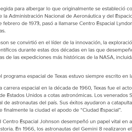
legida para albergar lo que originalmente se estableció 
de la Administración Nacional de Aeronáutica y del Espaci
de febrero de 1973, pasó a llamarse Centro Espacial Lynd
as.
son se convirtió en el líder de la innovación, la explorac
entíficos durante estas dos décadas en las que desempeñ
as de las expediciones más históricas de la NASA, inclui
l programa espacial de Texas estuvo siempre escrito en la
 carrera espacial en la década de 1960, Texas fue el actor 
de Estados Unidos a cotas astronómicas. Los venerados 
al de astronautas del país. Sus éxitos ayudaron a catapult
e finalmente la ciudad el apodo de “Ciudad Espacial”.
el Centro Espacial Johnson desempeñó un papel vital en a
storia. En 1966, los astronautas del Gemini 8 realizaron el