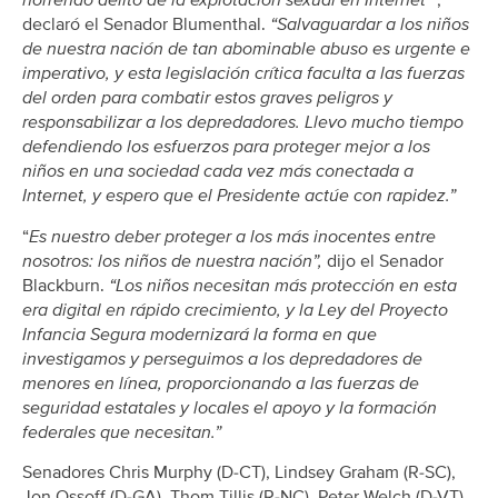
horrendo delito de la explotación sexual en Internet”
,
declaró el Senador Blumenthal.
“Salvaguardar a los niños
de nuestra nación de tan abominable abuso es urgente e
imperativo, y esta legislación crítica faculta a las fuerzas
del orden para combatir estos graves peligros y
responsabilizar a los depredadores. Llevo mucho tiempo
defendiendo los esfuerzos para proteger mejor a los
niños en una sociedad cada vez más conectada a
Internet, y espero que el Presidente actúe con rapidez.”
“
Es nuestro deber proteger a los más inocentes entre
nosotros: los niños de nuestra nación”,
dijo el Senador
Blackburn.
“Los niños necesitan más protección en esta
era digital en rápido crecimiento, y la Ley del Proyecto
Infancia Segura modernizará la forma en que
investigamos y perseguimos a los depredadores de
menores en línea, proporcionando a las fuerzas de
seguridad estatales y locales el apoyo y la formación
federales que necesitan.”
Senadores Chris Murphy (D-CT), Lindsey Graham (R-SC),
Jon Ossoff (D-GA), Thom Tillis (R-NC), Peter Welch (D-VT),