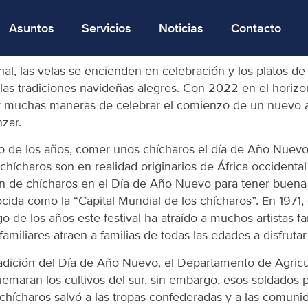
Asuntos
Servicios
Noticias
Contacto
ernal, las velas se encienden en celebración y los platos 
las tradiciones navideñas alegres. Con 2022 en el horizon
y muchas maneras de celebrar el comienzo de un nuevo año
zar.
so de los años, comer unos chícharos el día de Año Nuevo
hícharos son en realidad originarios de África occidental 
ón de chícharos en el Día de Año Nuevo para tener buena
ida como la “Capital Mundial de los chícharos”. En 1971, 
o de los años este festival ha atraído a muchos artistas 
iliares atraen a familias de todas las edades a disfrutar
radición del Día de Año Nuevo, el Departamento de Agricul
emaran los cultivos del sur, sin embargo, esos soldados 
hícharos salvó a las tropas confederadas y a las comunid