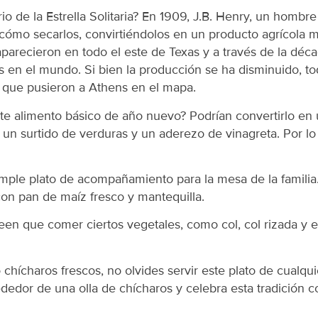
io de la Estrella Solitaria? En 1909, J.B. Henry, un homb
ómo secarlos, convirtiéndolos en un producto agrícola m
 aparecieron en todo el este de Texas y a través de la déc
s en el mundo. Si bien la producción se ha disminuido, 
as que pusieron a Athens en el mapa.
e alimento básico de año nuevo? Podrían convertirlo en 
un surtido de verduras y un aderezo de vinagreta. Por lo 
simple plato de acompañamiento para la mesa de la famil
n pan de maíz fresco y mantequilla.
reen que comer ciertos vegetales, como col, col rizada y 
 chícharos frescos, no olvides servir este plato de cualq
ededor de una olla de chícharos y celebra esta tradición c