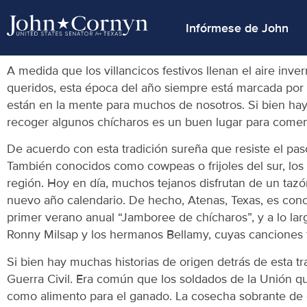
Infórmese de John
A medida que los villancicos festivos llenan el aire inv
queridos, esta época del año siempre está marcada por 
están en la mente para muchos de nosotros. Si bien ha
recoger algunos chícharos es un buen lugar para comen
De acuerdo con esta tradición sureña que resiste el pa
También conocidos como cowpeas o frijoles del sur, los c
región. Hoy en día, muchos tejanos disfrutan de un taz
nuevo año calendario. De hecho, Atenas, Texas, es conoc
primer verano anual “Jamboree de chícharos”, y a lo larg
Ronny Milsap y los hermanos Bellamy, cuyas canciones fam
Si bien hay muchas historias de origen detrás de esta t
Guerra Civil. Era común que los soldados de la Unión qu
como alimento para el ganado. La cosecha sobrante de c