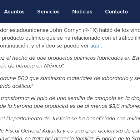
Asuntos
Servicios
Noticias
Contacto
dor estadounidense John Cornyn (R-TX) habló de los víncu
roducto químico que se ha relacionado con el tráfico ilí
ontinuación, y el vídeo se puede ver
aquí
.
uz el hecho de que productos químicos fabricados en E
ión de heroína en México".
une 500 que suministra materiales de laboratorio y servi
rido acético."
 transformar el opio de una semilla de amapola en la dro
 de la heroína que producirá es de al menos $3,6 millones
el Departamento de Justicia se ha beneficiado con millon
 Fiscal General Adjunta y es una gran accionista de est
versión, se trata del negocio familiar. El padre de la Sr