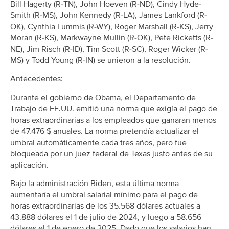
Bill Hagerty (R-TN), John Hoeven (R-ND), Cindy Hyde-
Smith (R-MS), John Kennedy (R-LA), James Lankford (R-
OK), Cynthia Lummis (R-WY), Roger Marshall (R-KS), Jerry
Moran (R-KS), Markwayne Mullin (R-OK), Pete Ricketts (R-
NE), Jim Risch (R-ID), Tim Scott (R-SC), Roger Wicker (R-
MS) y Todd Young (R-IN) se unieron a la resolución.
Antecedentes:
Durante el gobierno de Obama, el Departamento de
Trabajo de EE.UU. emitió una norma que exigía el pago de
horas extraordinarias a los empleados que ganaran menos
de 47.476 $ anuales. La norma pretendía actualizar el
umbral automáticamente cada tres años, pero fue
bloqueada por un juez federal de Texas justo antes de su
aplicación.
Bajo la administración Biden, esta última norma
aumentaría el umbral salarial mínimo para el pago de
horas extraordinarias de los 35.568 dólares actuales a
43.888 dólares el 1 de julio de 2024, y luego a 58.656
dólares el 1 de enero de 2025. Dado que los salarios han