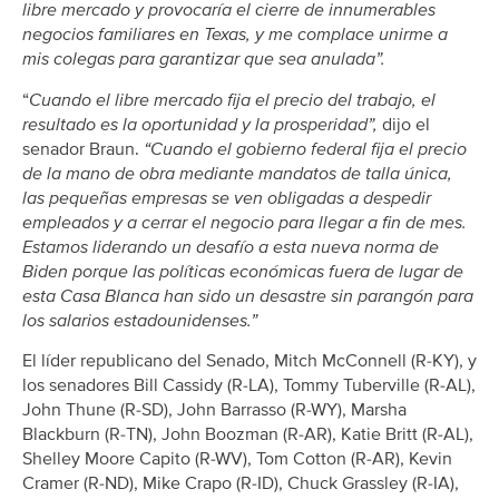
libre mercado y provocaría el cierre de innumerables
negocios familiares en Texas, y me complace unirme a
mis colegas para garantizar que sea anulada”.
“
Cuando el libre mercado fija el precio del trabajo, el
resultado es la oportunidad y la prosperidad”,
dijo el
senador Braun.
“Cuando el gobierno federal fija el precio
de la mano de obra mediante mandatos de talla única,
las pequeñas empresas se ven obligadas a despedir
empleados y a cerrar el negocio para llegar a fin de mes.
Estamos liderando un desafío a esta nueva norma de
Biden porque las políticas económicas fuera de lugar de
esta Casa Blanca han sido un desastre sin parangón para
los salarios estadounidenses.”
El líder republicano del Senado, Mitch McConnell (R-KY), y
los senadores Bill Cassidy (R-LA), Tommy Tuberville (R-AL),
John Thune (R-SD), John Barrasso (R-WY), Marsha
Blackburn (R-TN), John Boozman (R-AR), Katie Britt (R-AL),
Shelley Moore Capito (R-WV), Tom Cotton (R-AR), Kevin
Cramer (R-ND), Mike Crapo (R-ID), Chuck Grassley (R-IA),