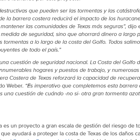
estructivas que pueden ser las tormentas y las catástrof
de la barrera costera reducirá el impacto de los huracane
a mantener las comunidades de Texas más seguras”,
dijo 
 medida de seguridad, sino que ahorrará dinero a largo pl
s tormentas a lo largo de la costa del Golfo. Todos salim
buyentes de todo el país.”
 una cuestión de seguridad nacional. La Costa del Golfo 
innumerables hogares y puestos de trabajo, y numerosas r
rera Costera de Texas reforzará la capacidad de recupera
ado Weber.
“Es imperativo que completemos esta barrera de
s una cuestión de cuándo -no si- otra gran tormenta azota
a es un proyecto a gran escala de gestión del riesgo de t
 que ayudará a proteger la costa de Texas de los daños c