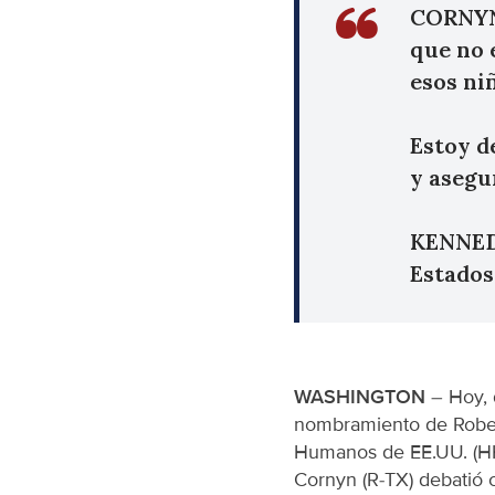
CORNYN:
que no 
esos ni
Estoy d
y asegu
KENNEDY
Estados
WASHINGTON
– Hoy, 
nombramiento de Rober
Humanos de EE.UU. (HH
Cornyn (R-TX) debatió 