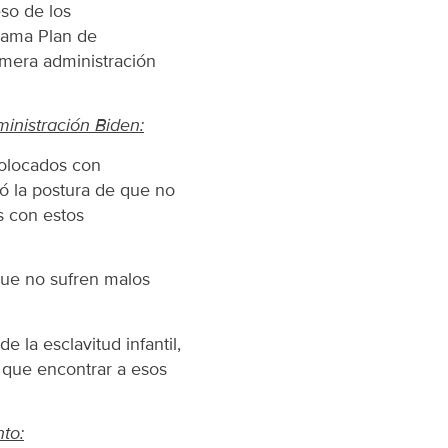
eso de los
grama Plan de
rimera administración
inistración Biden:
olocados con
tó la postura de que no
s con estos
que no sufren malos
la esclavitud infantil,
 que encontrar a esos
to: