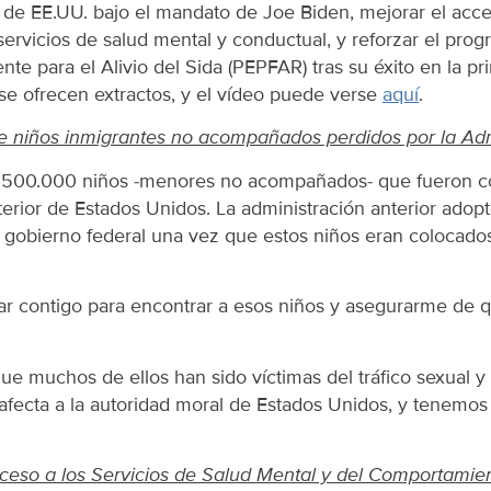
r de EE.UU. bajo el mandato de Joe Biden, mejorar el acc
ervicios de salud mental y conductual, y reforzar el pro
te para el Alivio del Sida (PEPFAR) tras su éxito en la p
se ofrecen extractos, y el vídeo puede verse
aquí
.
de niños inmigrantes no acompañados perdidos por la Adm
500.000 niños -menores no acompañados- que fueron c
terior de Estados Unidos. La administración anterior adop
l gobierno federal una vez que estos niños eran colocado
ar contigo para encontrar a esos niños y asegurarme de 
uchos de ellos han sido víctimas del tráfico sexual y de 
 afecta a la autoridad moral de Estados Unidos, y tenemos
ceso a los Servicios de Salud Mental y del Comportamien