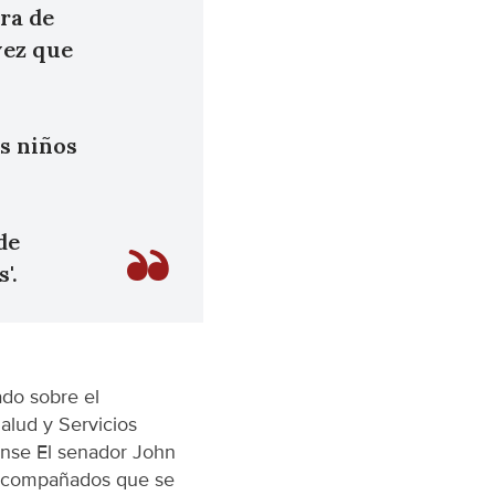
ra de
vez que
s niños
de
'.
ado sobre el
lud y Servicios
ense El senador John
o acompañados que se