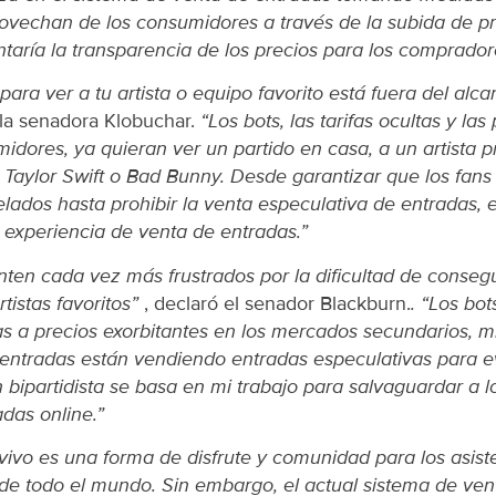
rovechan de los consumidores a través de la subida de pre
aría la transparencia de los precios para los comprador
ara ver a tu artista o equipo favorito está fuera del al
 la senadora Klobuchar.
“Los bots, las tarifas ocultas y la
midores, ya quieran ver un partido en casa, a un artista 
Taylor Swift o Bad Bunny. Desde garantizar que los fan
ados hasta prohibir la venta especulativa de entradas, e
a experiencia de venta de entradas.”
nten cada vez más frustrados por la dificultad de conseg
rtistas favoritos”
, declaró el senador Blackburn.
. “Los bo
s a precios exorbitantes en los mercados secundarios, m
ntradas están vendiendo entradas especulativas para ev
n bipartidista se basa en mi trabajo para salvaguardar a lo
das online.”
vivo es una forma de disfrute y comunidad para los asiste
 de todo el mundo. Sin embargo, el actual sistema de ven