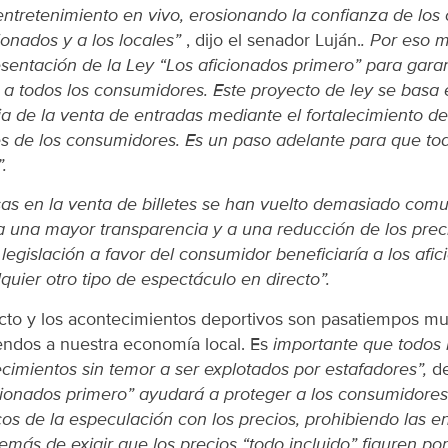
 entretenimiento en vivo, erosionando la confianza de lo
ionados y a los locales”
, dijo el senador Luján.
. Por eso 
esentación de la Ley “Los aficionados primero” para garan
 a todos los consumidores. Este proyecto de ley se basa 
ia de la venta de entradas mediante el fortalecimiento d
es de los consumidores. Es un paso adelante para que tod
.
as en la venta de billetes se han vuelto demasiado comu
r a una mayor transparencia y a una reducción de los prec
 legislación a favor del consumidor beneficiaría a los afic
lquier otro tipo de espectáculo en directo”.
ecto y los acontecimientos deportivos son pasatiempos m
endos a nuestra economía local. Es
importante que todos
cimientos sin temor a ser explotados por estafadores”,
de
cionados primero” ayudará a proteger a los consumidore
cos de la especulación con los precios, prohibiendo las e
más de exigir que los precios “todo incluido” figuren po