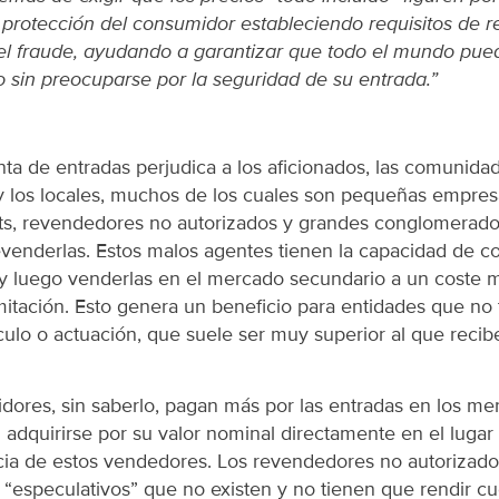
la protección del consumidor estableciendo requisitos de 
 el fraude, ayudando a garantizar que todo el mundo pued
o sin preocuparse por la seguridad de su entrada.”
nta de entradas perjudica a los aficionados, las comunida
s y los locales, muchos de los cuales son pequeñas empres
ots, revendedores no autorizados y grandes conglomera
evenderlas. Estos malos agentes tienen la capacidad de 
 y luego venderlas en el mercado secundario a un coste 
itación. Esto genera un beneficio para entidades que no
ulo o actuación, que suele ser muy superior al que recibe e
ores, sin saberlo, pagan más por las entradas en los me
adquirirse por su valor nominal directamente en el lugar
encia de estos vendedores. Los revendedores no autoriza
o “especulativos” que no existen y no tienen que rendir cuen