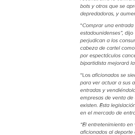
bots y otros que se ap
depredadoras, y aument
“
Comprar una entrada p
estadounidenses”,
dijo
perjudican a los consu
cabeza de cartel como 
por espectáculos cancel
bipartidista mejorará l
“Los
aficionados se sie
para ver actuar a sus a
entradas y vendiéndola
empresas de venta de e
existen. Esta legislació
en el mercado de entra
“El entretenimiento en 
aficionados al deporte