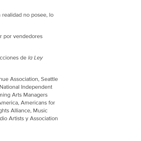
 realidad no posee, lo
ar por vendedores
racciones de
la Ley
nue Association, Seattle
 National Independent
rming Arts Managers
America, Americans for
ghts Alliance, Music
o Artists y Association