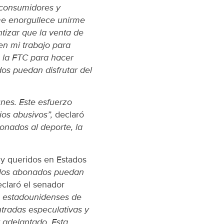
s consumidores y
me enorgullece unirme
tizar que la venta de
en mi trabajo para
e la FTC para hacer
os puedan disfrutar del
nes. Este esfuerzo
ios abusivos”,
declaró
ionados al deporte, la
uy queridos en Estados
 los abonados puedan
claró el senador
s estadounidenses de
ntradas especulativas y
r adelantado. Esta