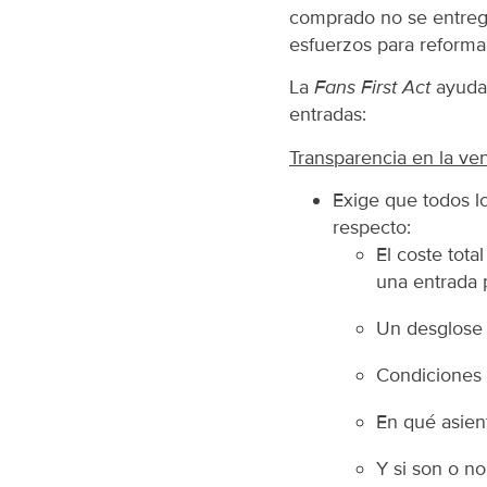
comprado no se entrega
esfuerzos para reforma
La
Fans First Act
ayudar
entradas:
Transparencia en la ven
Exige que todos l
respecto:
El coste tota
una entrada 
Un desglose d
Condiciones 
En qué asient
Y si son o no