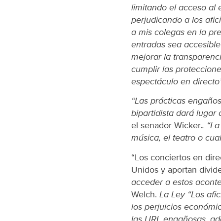
limitando el acceso al
perjudicando a los afic
a mis colegas en la pr
entradas sea accesible
mejorar la transparenc
cumplir las proteccion
espectáculo en directo”
“Las prácticas engaños
bipartidista dará luga
el senador Wicker.
. “La
música, el teatro o cua
“Los conciertos en dir
Unidos y aportan divid
acceder a estos aconte
Welch.
La Ley “Los afi
los perjuicios económi
las URL engañosas, ade