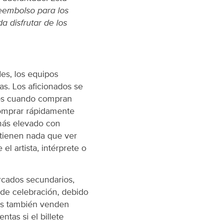
reembolso para los
a disfrutar de los
des, los equipos
as. Los aficionados se
dos cuando compran
comprar rápidamente
más elevado con
 tienen nada que ver
l artista, intérprete o
rcados secundarios,
 de celebración, debido
dos también venden
tas si el billete