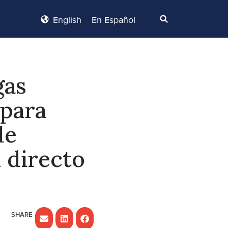
English
En Español
gas
 para
de
 directo