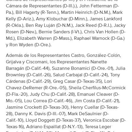
Cámara de Representantes (D-Ill.).), John Fetterman (D-
Pa.), Bill Hagerty (R-Tenn.), Martin Heinrich (D-N.M.), Mark
Kelly (D-Ariz.), Amy Klobuchar (D-Minn.), James Lankford
(R-Okla.), Ben Ray Luján (D-N.M.), Jack Reed (D-R.I.), Jacky
Rosen (D-Nev.), Bernie Sanders (I-Vt.), Chris Van Hollen (D-
Md.), Elizabeth Warren (D-Mass.), Raphael Warnock (D-Ga.)
y Ron Wyden (D-Ore.).
Además de los Representantes Castro, González-Colón,
Grijalva y Ciscomani, los Representantes Nanette
Barragán (D-Calif.-44), Suzanne Bonamici (D-Ore.-01), Julia
Brownley (D-Calif.-26), Salud Carbajal (D-Calif.-24), Tony
Cárdenas (D-Calif.-29), Greg Casar (D-Texas-35), Lori
Chavez-DeRemer (R-Ore.-05), Sheila Cherfilus-McCormick
(D-Fla.-20), Judy Chu (D-Calif.-28), Emanuel Cleaver (D-
Mo.-05), Lou Correa (D-Calif.-46), Jim Costa (D-Calif.-21),
Jasmine Crockett (D-Texas-30), Henry Cuellar (D-Texas-
28), Danny K. Davis (D-Ill.-07), Mark DeSaulnier (D-
Calif.-10), Lloyd Doggett (D-Texas-37), Veronica Escobar (D-
Texas-16), Adriano Espaillat (D-N.Y.-13), Teresa Leger