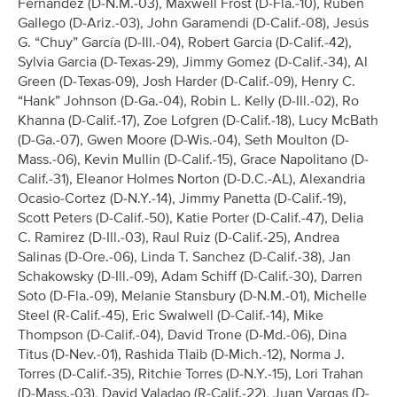
Fernández (D-N.M.-03), Maxwell Frost (D-Fla.-10), Ruben
Gallego (D-Ariz.-03), John Garamendi (D-Calif.-08), Jesús
G. “Chuy” García (D-Ill.-04), Robert Garcia (D-Calif.-42),
Sylvia Garcia (D-Texas-29), Jimmy Gomez (D-Calif.-34), Al
Green (D-Texas-09), Josh Harder (D-Calif.-09), Henry C.
“Hank” Johnson (D-Ga.-04), Robin L. Kelly (D-Ill.-02), Ro
Khanna (D-Calif.-17), Zoe Lofgren (D-Calif.-18), Lucy McBath
(D-Ga.-07), Gwen Moore (D-Wis.-04), Seth Moulton (D-
Mass.-06), Kevin Mullin (D-Calif.-15), Grace Napolitano (D-
Calif.-31), Eleanor Holmes Norton (D-D.C.-AL), Alexandria
Ocasio-Cortez (D-N.Y.-14), Jimmy Panetta (D-Calif.-19),
Scott Peters (D-Calif.-50), Katie Porter (D-Calif.-47), Delia
C. Ramirez (D-Ill.-03), Raul Ruiz (D-Calif.-25), Andrea
Salinas (D-Ore.-06), Linda T. Sanchez (D-Calif.-38), Jan
Schakowsky (D-Ill.-09), Adam Schiff (D-Calif.-30), Darren
Soto (D-Fla.-09), Melanie Stansbury (D-N.M.-01), Michelle
Steel (R-Calif.-45), Eric Swalwell (D-Calif.-14), Mike
Thompson (D-Calif.-04), David Trone (D-Md.-06), Dina
Titus (D-Nev.-01), Rashida Tlaib (D-Mich.-12), Norma J.
Torres (D-Calif.-35), Ritchie Torres (D-N.Y.-15), Lori Trahan
(D-Mass.-03), David Valadao (R-Calif.-22), Juan Vargas (D-