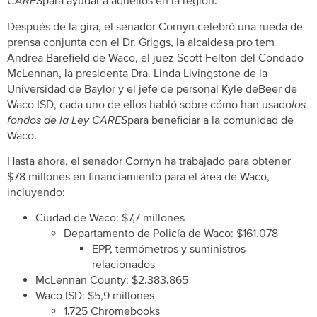
CARES
para ayudar a aquellos en la región.
Después de la gira, el senador Cornyn celebró una rueda de
prensa conjunta con el Dr. Griggs, la alcaldesa pro tem
Andrea Barefield de Waco, el juez Scott Felton del Condado
McLennan, la presidenta Dra. Linda Livingstone de la
Universidad de Baylor y el jefe de personal Kyle deBeer de
Waco ISD, cada uno de ellos habló sobre cómo han usado
los
fondos de la Ley CARES
para beneficiar a la comunidad de
Waco.
Hasta ahora, el senador Cornyn ha trabajado para obtener
$78 millones en financiamiento para el área de Waco,
incluyendo:
Ciudad de Waco: $7,7 millones
Departamento de Policía de Waco: $161.078
EPP, termómetros y suministros
relacionados
McLennan County: $2.383.865
Waco ISD: $5,9 millones
1.725 Chromebooks